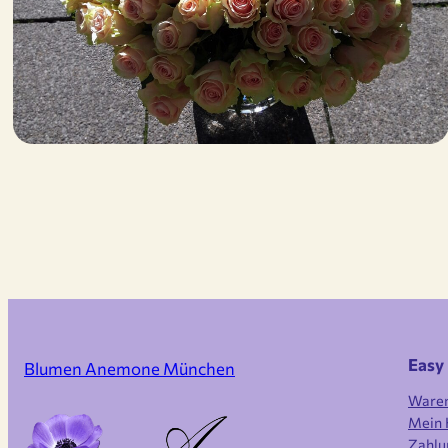
Easy
Blumen Anemone München
Ware
Mein 
Zahlu