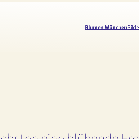
Blumen München
Bilde
iebsten eine blühende Fr