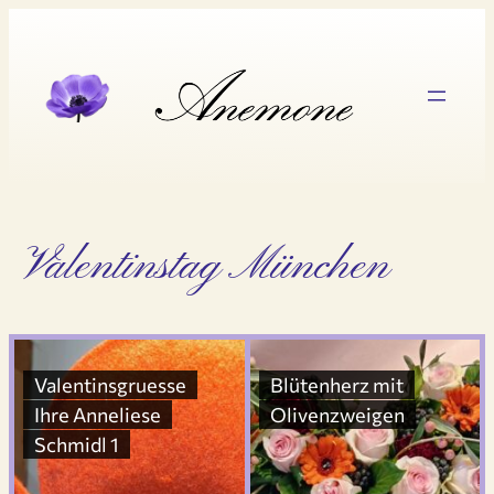
Zum
Inhalt
springen
Valentinstag München
Valentinsgruesse
Blütenherz mit
Ihre Anneliese
Olivenzweigen
Schmidl 1