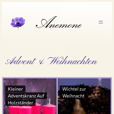
Zum
Inhalt
springen
Advent & Weihnachten
Kleiner
Wichtel zur
Adventskranz Auf
Weihnacht
Holzständer