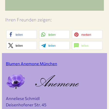
Ihren Freunden zeigen:
teilen
teilen
merken
teilen
teilen
teilen
Blumen Anemone München
Anneliese Schmidl
Deisenhofener Str. 45