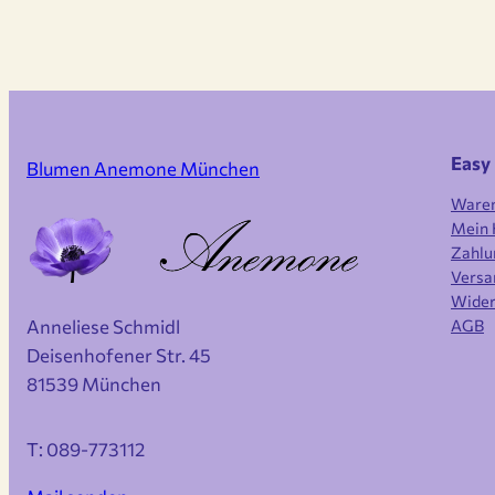
Easy
Blumen Anemone München
Ware
Mein 
Zahlu
Versa
Wider
AGB
Anneliese Schmidl
Deisenhofener Str. 45
81539 München
T: 089-773112