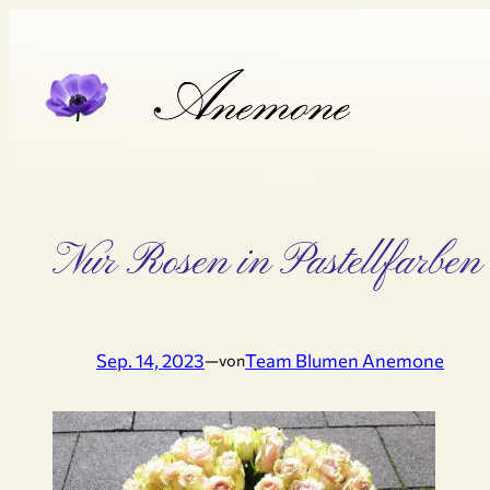
Zum
Inhalt
springen
Nur Rosen in Pastellfarben
Sep. 14, 2023
—
Team Blumen Anemone
von