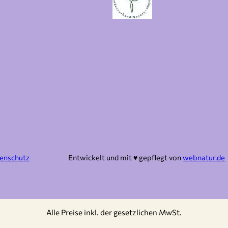
enschutz
Entwickelt und mit ♥︎ gepflegt von
webnatur.de
Alle Preise inkl. der gesetzlichen MwSt.